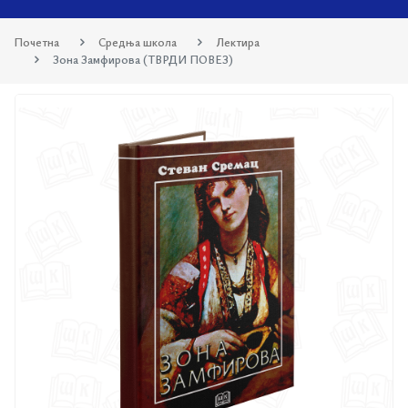
Почетна
Средња школа
Лектира
Зона Замфирова (ТВРДИ ПОВЕЗ)