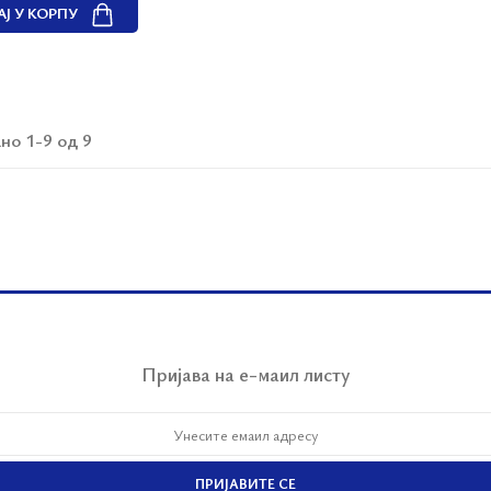
Ј У КОРПУ
но 1-9 од 9
Пријава на е-маил листу
ПРИЈАВИТЕ СЕ