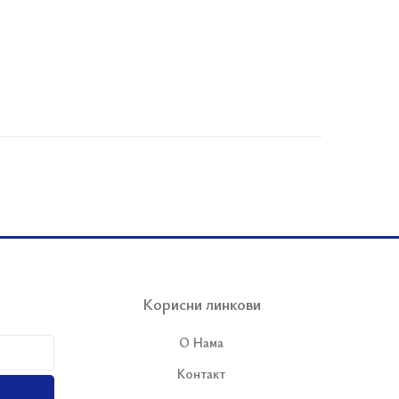
Корисни линкови
О Нама
Контакт