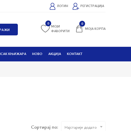
ЛОГИН
РЕГИСТРАЦИЈА
0
0
МОЈИ
МОЈА КОРПА
ФАВОРИТИ
ИСАК КЊИЖАРА
НОВО
АКЦИЈА
КОНТАКТ
Сортирај по:
Најстарије додато