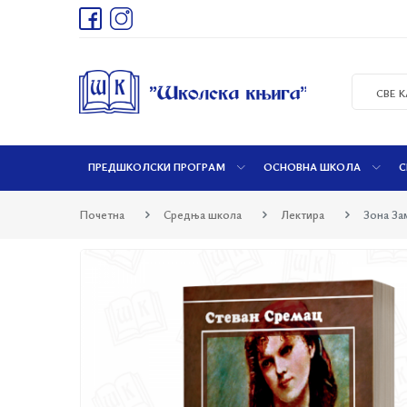
СВЕ 
ПРЕДШКОЛСКИ ПРОГРАМ
ОСНОВНА ШКОЛА
С
Почетна
Средња школа
Лектира
Зона З