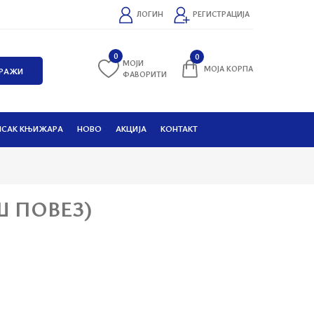
ЛОГИН
РЕГИСТРАЦИЈА
0
0
МОЈИ
МОЈА КОРПА
ФАВОРИТИ
ИСАК КЊИЖАРА
НОВО
АКЦИЈА
КОНТАКТ
ОШ ПОВЕЗ)