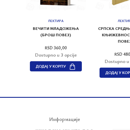
ЛЕКТИРА
ЛЕКТИ
ВЕЗ)
ВЕЧИТИ МЛАДОЖЕЊА
СРПСКА СРЕД
(БРОШ ПОВЕЗ)
КЊИЖЕВНОСТ
ПОВЕ
RSD 360,00
cije
RSD 480
Dostupno u 3 opcije
Dostupno u 
ДОДАЈ У КОРПУ
ДОДАЈ У КО
Информације