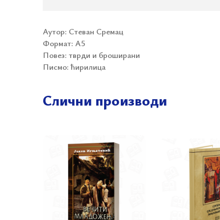
Аутор: Стеван Сремац
Формат:
А5
Повез: тврди и броширани
Писмо: ћирилица
Слични производи