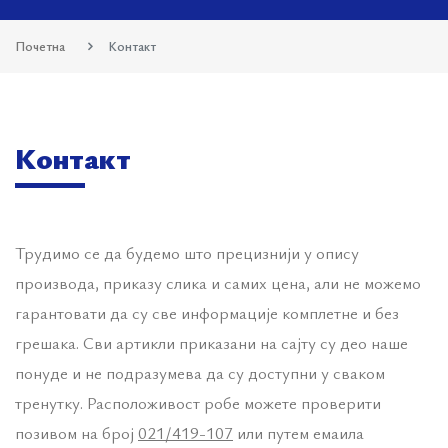
Почетна
Контакт
Контакт
Трудимо се да будемо што прецизнији у опису
производа, приказу слика и самих цена, али не можемо
гарантовати да су све информације комплетне и без
грешака. Сви артикли приказани на сајту су део наше
понуде и не подразумева да су доступни у сваком
тренутку. Расположивост робе можете проверити
позивом на број
021/419-107
или путем емаила