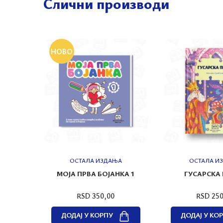
Слични производи
НОВО
А
ОСТАЛА ИЗДАЊА
ОСТАЛА И
КА 2
МОЈА ПРВА БОЈАНКА 1
ГУСАРСКА
RSD 350,00
RSD 250
ДОДАЈ У КОРПУ
ДОДАЈ У КО