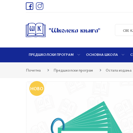
СВЕ 
ПРЕДШКОЛСКИ ПРОГРАМ
ОСНОВНА ШКОЛА
С
Почетна
Предшколски програм
Остала издања
НОВО