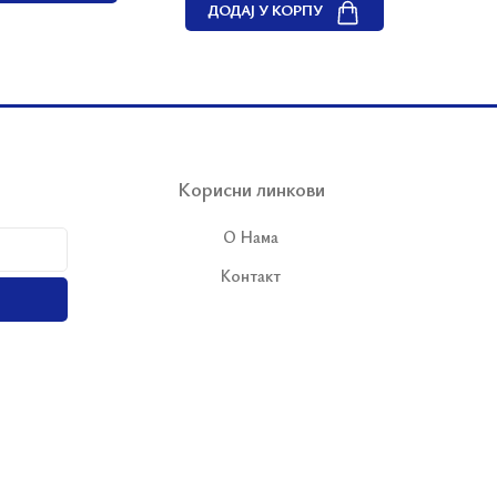
ДОДАЈ У КОРПУ
Корисни линкови
О Нама
Контакт