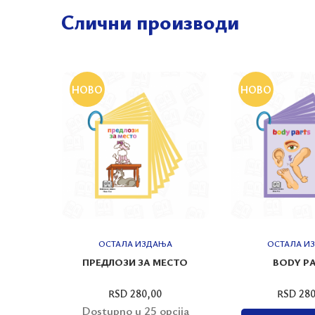
Слични производи
НОВО
НОВО
А
ОСТАЛА ИЗДАЊА
ОСТАЛА И
ПРЕДЛОЗИ ЗА МЕСТО
BODY P
RSD 280,00
RSD 280
cija
Dostupno u 25 opcija