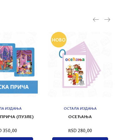
НОВО
НОВ
ЛА ИЗДАЊА
ОСТАЛА ИЗДАЊА
ПРИЧА (ПУЗЛЕ)
ОСЕЋАЊА
МОЈ
D 350,00
RSD 280,00