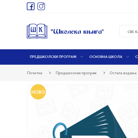
СВЕ 
ПРЕДШКОЛСКИ ПРОГРАМ
ОСНОВНА ШКОЛА
С
Почетна
Предшколски програм
Остала издања
НОВО