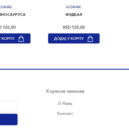
ОЈАНКЕ
БОЈАНКЕ
ИНОСАУРУСА
ФУДБАЛ
D 120,00
RSD 120,00
У КОРПУ
ДОДАЈ У КОРПУ
ДО
Корисни линкови
О Нама
Контакт