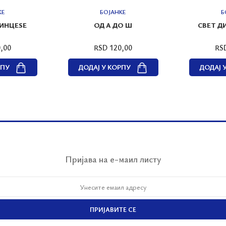
КЕ
БОЈАНКЕ
Б
РИНЦЕЅЕ
ОД А ДО Ш
СВЕТ Д
,00
RSD 120,00
RS
РПУ
ДОДАЈ У КОРПУ
ДОДАЈ 
Пријава на е-маил листу
ПРИЈАВИТЕ СЕ