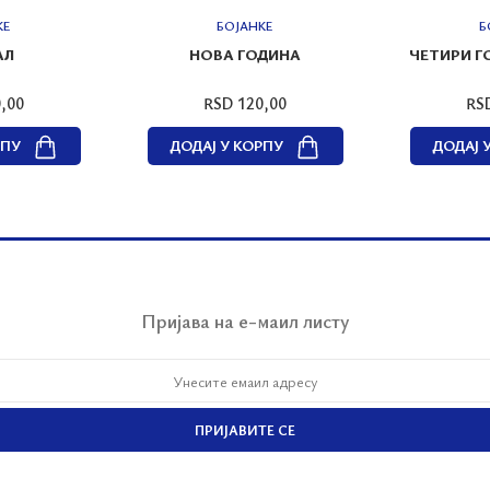
КЕ
БОЈАНКЕ
Б
АЛ
НОВА ГОДИНА
ЧЕТИРИ 
,00
RSD 120,00
RS
РПУ
ДОДАЈ У КОРПУ
ДОДАЈ 
Пријава на е-маил листу
ПРИЈАВИТЕ СЕ