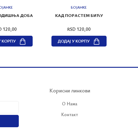
ОЈАНКЕ
БОЈАНКЕ
ГОДИШЊА ДОБА
КАД ПОРАСТЕМ БИЋУ
ЗА
D 120,00
RSD 120,00
У КОРПУ
ДОДАЈ У КОРПУ
ДО
Корисни линкови
О Нама
Контакт