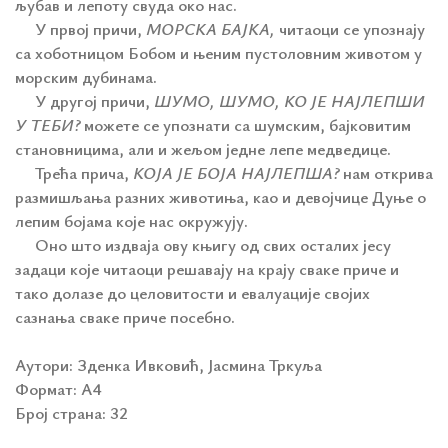
љубав и лепоту свуда око нас.
У првој причи,
МОРСКА БАЈКА,
читаоци се упознају
са хоботницом Бобом и њеним пустоловним животом у
морским дубинама.
У другој причи,
ШУМО, ШУМО, КО ЈЕ НАЈЛЕПШИ
У ТЕБИ?
можете се упознати са шумским, бајковитим
становницима, али и жељом једне лепе медведице.
Трећа прича,
КОЈА ЈЕ БОЈА НАЈЛЕПША?
нам открива
размишљања разних животиња, као и девојчице Дуње о
лепим бојама које нас окружују.
Оно што издваја ову књигу од свих осталих јесу
задаци које читаоци решавају на крају сваке приче и
тако долазе до целовитости и евалуације својих
сазнања сваке приче посебно.
Аутори: Зденка Ивковић, Јасмина Тркуља
Формат: А4
Број страна: 32