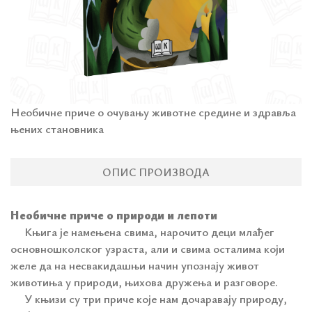
Необичне приче о очувању животне средине и здравља
њених становника
ОПИС ПРОИЗВОДА
Необичне приче о природи и лепоти
Књига је намењена свима, нарочито деци млађег
основношколског узраста, али и свима осталима који
желе да на несвакидашњи начин упознају живот
животиња у природи, њихова дружења и разговоре.
У књизи су три приче које нам дочаравају природу,