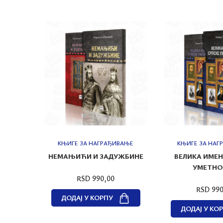
ВАЊЕ
КЊИГЕ ЗА НАГРАЂИВАЊЕ
КЊИГЕ ЗА НАГ
ЗВЕЗДА
НЕМАЊИЋИ И ЗАДУЖБИНЕ
ВЕЛИКА ИМЕН
УМЕТНО
RSD 990,00
RSD 990
ДОДАЈ У КОРПУ
ДОДАЈ У КО