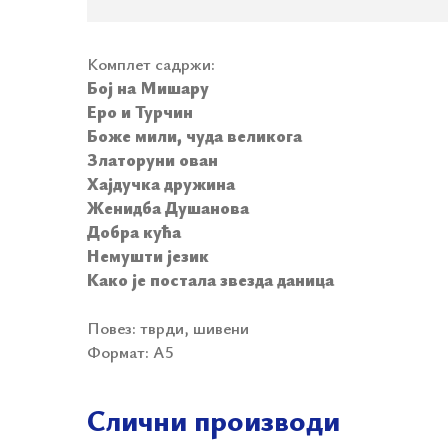
Комплет садржи:
Бој на Мишару
Еро и Турчин
Боже мили, чуда великога
Златоруни ован
Хајдучка дружина
Женидба Душанова
Добра кућа
Немушти језик
Како је постала звезда даница
Повез: тврди, шивени
Формат: А5
Слични производи