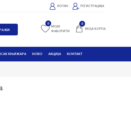
ЛОГИН
РЕГИСТРАЦИЈА
0
0
МОЈИ
МОЈА КОРПА
ФАВОРИТИ
ИСАК КЊИЖАРА
НОВО
АКЦИЈА
КОНТАКТ
а