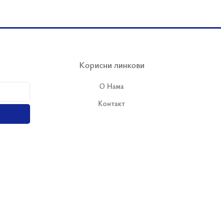
Корисни линкови
О Нама
Контакт