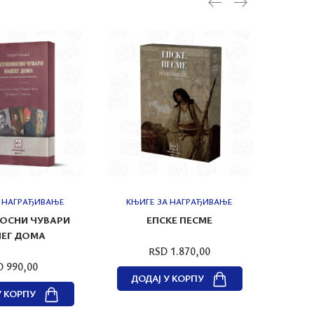
А НАГРАЂИВАЊЕ
КЊИГЕ ЗА НАГРАЂИВАЊЕ
КЊИ
ОСНИ ЧУВАРИ
ЕПСКЕ ПЕСМЕ
Б
ЕГ ДОМА
RSD 1.870,00
D 990,00
ДОДАЈ У КОРПУ
У КОРПУ
ДО